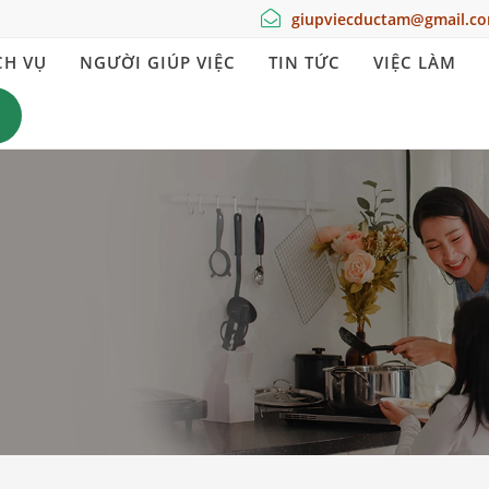
giupviecductam@gmail.c
CH VỤ
NGƯỜI GIÚP VIỆC
TIN TỨC
VIỆC LÀM