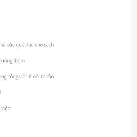
 nhà cửa quét lau cho sạch
 thưởng thêm
g công việc ít nói ra vào
3
 việc.