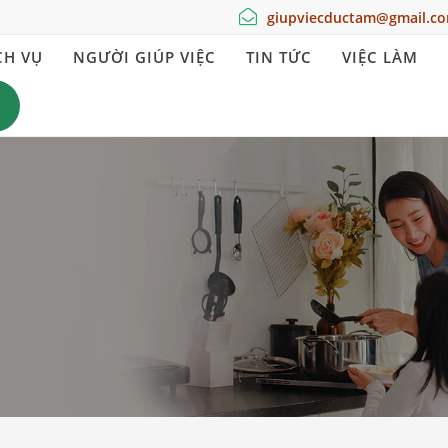
giupviecductam@gmail.c
CH VỤ
NGƯỜI GIÚP VIỆC
TIN TỨC
VIỆC LÀM