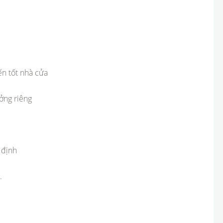
ến tốt nhà cửa
ưởng riêng
 định
.