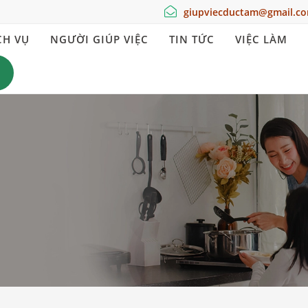
giupviecductam@gmail.c
CH VỤ
NGƯỜI GIÚP VIỆC
TIN TỨC
VIỆC LÀM