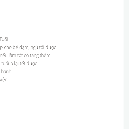
Tuổi
tập cho bé dặm, ngủ tối được
 nếu làm tốt có tăng thêm
tuổi ở lại tết được
 Thạnh
iệc.