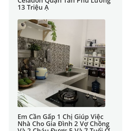
Celadon Quận Tân Phú Lương
13 Triệu Ạ
Em Cần Gấp 1 Chị Giúp Việc
Nhà Cho Gia Đình 2 Vợ Chồng
Và 2 Cháu Được 5 Và 7 Tuổi Ở