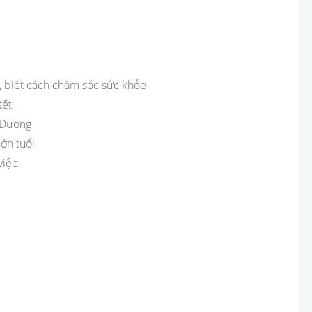
ại, biết cách chăm sóc sức khỏe
tết
 Dương
lớn tuổi
iệc.