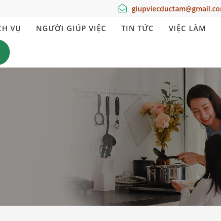
giupviecductam@gmail.c
CH VỤ
NGƯỜI GIÚP VIỆC
TIN TỨC
VIỆC LÀM