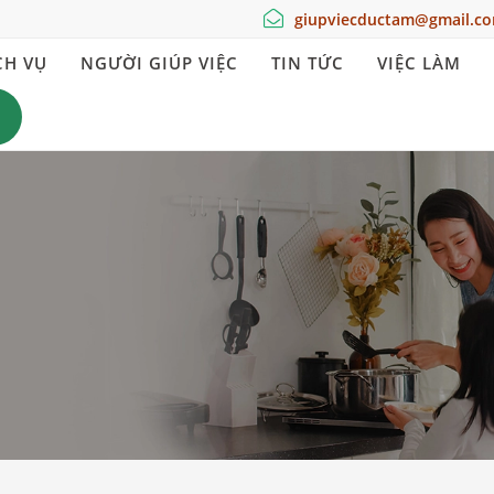
giupviecductam@gmail.c
CH VỤ
NGƯỜI GIÚP VIỆC
TIN TỨC
VIỆC LÀM