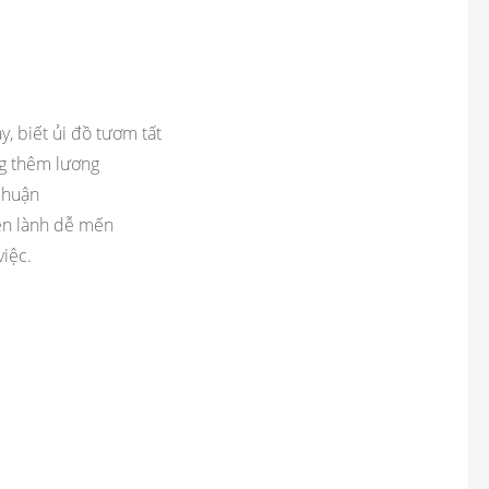
y, biết ủi đồ tươm tất
ăng thêm lương
Nhuận
iền lành dễ mến
iệc.