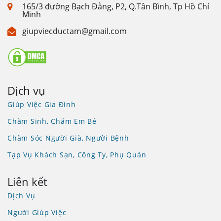
165/3 đường Bạch Đằng, P2, Q.Tân Bình, Tp Hồ Chí
Minh
giupviecductam@gmail.com
Dịch vụ
Giúp Việc Gia Đình
Chăm Sinh, Chăm Em Bé
Chăm Sóc Người Già, Người Bệnh
Tạp Vụ Khách Sạn, Công Ty, Phụ Quán
Liên kết
Dịch Vụ
Người Giúp Việc