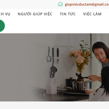
giupviecductam@gmail.c
CH VỤ
NGƯỜI GIÚP VIỆC
TIN TỨC
VIỆC LÀM