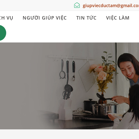
giupviecductam@gmail.c
CH VỤ
NGƯỜI GIÚP VIỆC
TIN TỨC
VIỆC LÀM