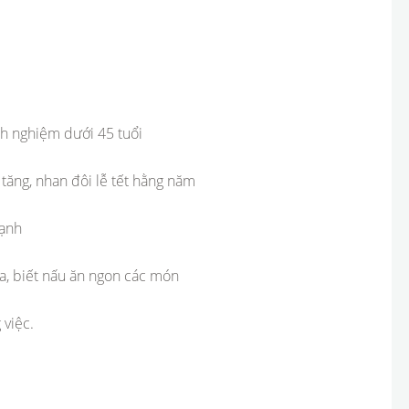
inh nghiệm dưới 45 tuổi
 tăng, nhan đôi lễ tết hằng năm
hạnh
ửa, biết nấu ăn ngon các món
 việc.