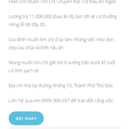
Hiện Em Muốn Tìm Chị Chuyên Nội Trợ Nấu Ăn Ngon
Lương trả 11.000.000 (bao ăn ở), làm tốt sẽ có thưởng
riêng lễ tết đầy đủ
Gia đình muốn tìm chị ở lại làm những việc như dọn
dẹp lau chùi và biết nấu ăn
Mong muốn tìm chị gắn bó ít vướng bận dưới 45 tuổi
có tính sạch sẽ
Địa chỉ nhà tại đường Khổng Tử, Thành Phố Thủ Đức
Liên hệ qua em 0906.906.037 để trao đổi công việc.
GỌI NGAY