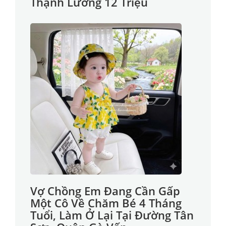
Thạnh Lương 12 Triệu
Vợ Chồng Em Đang Cần Gấp
Một Cô Về Chăm Bé 4 Tháng
Tuổi, Làm Ở Lại Tại Đường Tân