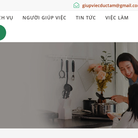
giupviecductam@gmail.c
CH VỤ
NGƯỜI GIÚP VIỆC
TIN TỨC
VIỆC LÀM