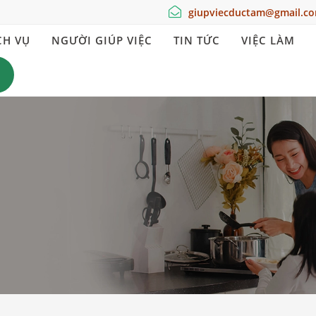
giupviecductam@gmail.c
CH VỤ
NGƯỜI GIÚP VIỆC
TIN TỨC
VIỆC LÀM