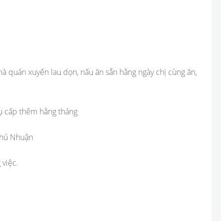
nhà quán xuyến lau dọn, nấu ăn sẵn hằng ngày chị cùng ăn,
phụ cấp thêm hằng tháng
Phú Nhuận
 việc.