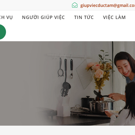
giupviecductam@gmail.c
CH VỤ
NGƯỜI GIÚP VIỆC
TIN TỨC
VIỆC LÀM