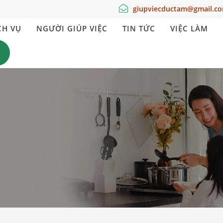
giupviecductam@gmail.c
CH VỤ
NGƯỜI GIÚP VIỆC
TIN TỨC
VIỆC LÀM