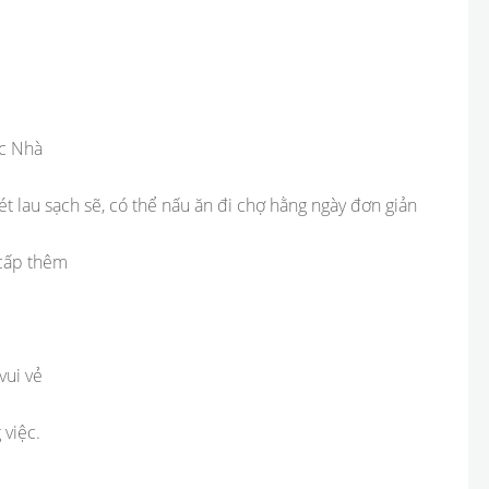
ệc Nhà
t lau sạch sẽ, có thể nấu ăn đi chợ hằng ngày đơn giản
 cấp thêm
vui vẻ
 việc.