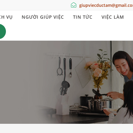
giupviecductam@gmail.c
CH VỤ
NGƯỜI GIÚP VIỆC
TIN TỨC
VIỆC LÀM