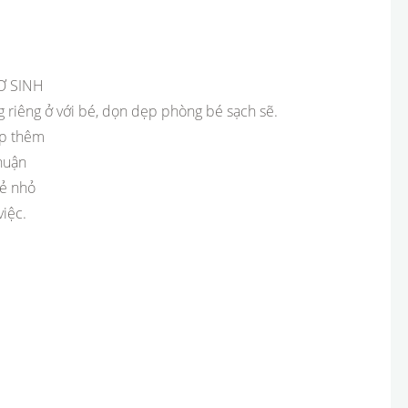
Ơ SINH
g riêng ở với bé, dọn dẹp phòng bé sạch sẽ.
ấp thêm
huận
rẻ nhỏ
iệc.