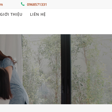
om
0968571331
GIỚI THIỆU
LIÊN HỆ