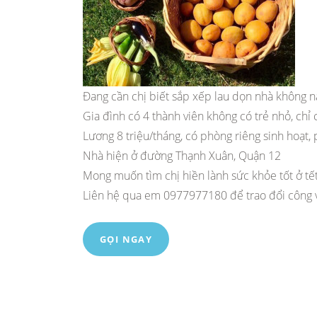
Đang cần chị biết sắp xếp lau dọn nhà không n
Gia đình có 4 thành viên không có trẻ nhỏ, chỉ 
Lương 8 triệu/tháng, có phòng riêng sinh hoạt
Nhà hiện ở đường Thạnh Xuân, Quận 12
Mong muốn tìm chị hiền lành sức khỏe tốt ở tết
Liên hệ qua em 0977977180 để trao đổi công v
GỌI NGAY