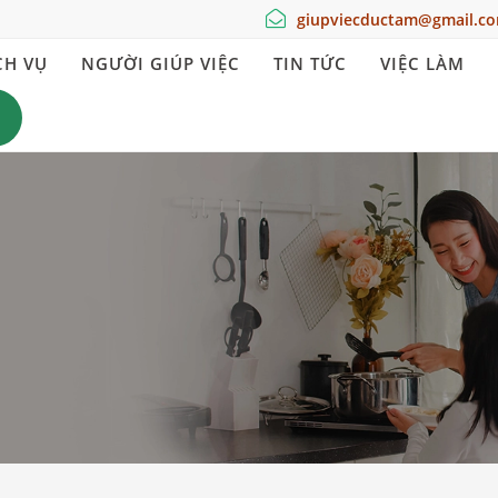
giupviecductam@gmail.c
CH VỤ
NGƯỜI GIÚP VIỆC
TIN TỨC
VIỆC LÀM