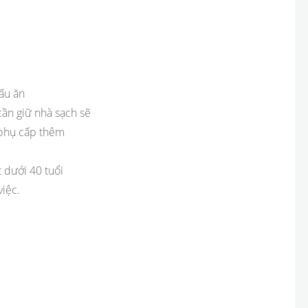
ấu ăn
cần giữ nhà sạch sẽ
, phụ cấp thêm
 dưới 40 tuổi
iệc.