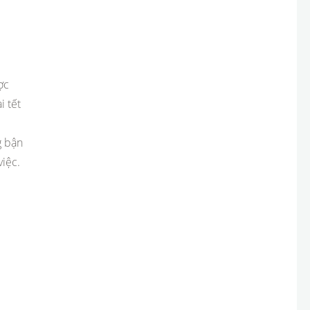
ợc
i tết
g bận
iệc.