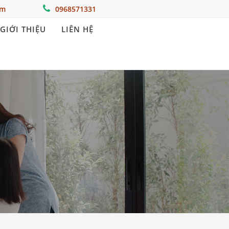
om
0968571331
GIỚI THIỆU
LIÊN HỆ