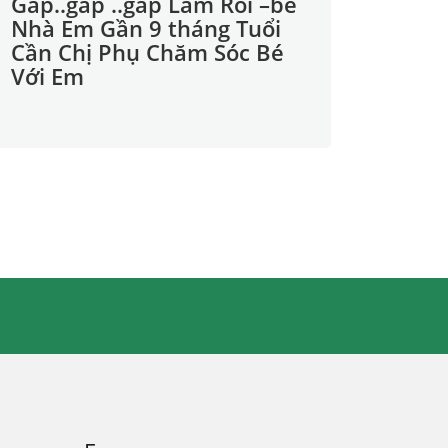
Gấp..gấp ..gấp Lắm Rồi –bé
Nhà Em Gần 9 tháng Tuổi
Cần Chị Phụ Chăm Sóc Bé
Với Em