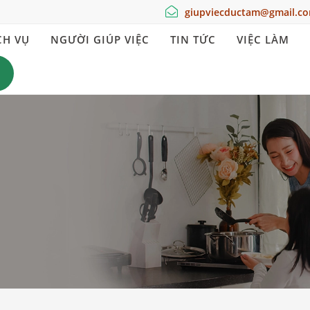
giupviecductam@gmail.c
CH VỤ
NGƯỜI GIÚP VIỆC
TIN TỨC
VIỆC LÀM