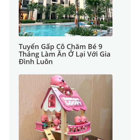
Tuyển Gấp Cô Chăm Bé 9
Tháng Làm Ăn Ở Lại Với Gia
Đình Luôn