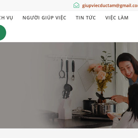
giupviecductam@gmail.c
CH VỤ
NGƯỜI GIÚP VIỆC
TIN TỨC
VIỆC LÀM