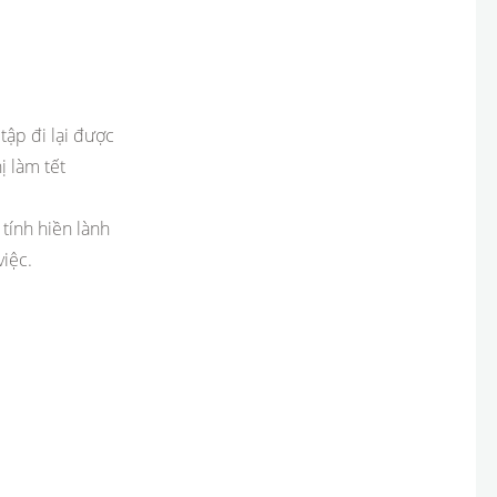
tập đi lại được
ị làm tết
 tính hiền lành
iệc.