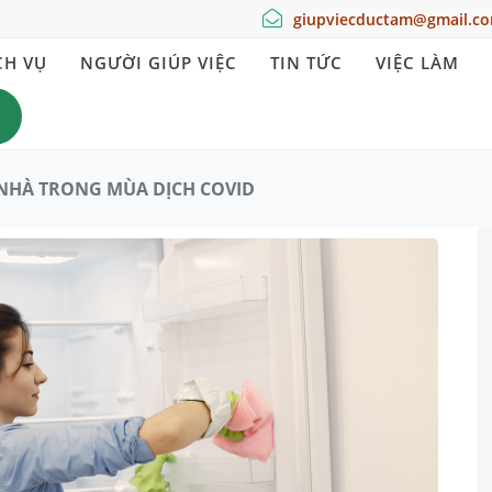
giupviecductam@gmail.c
CH VỤ
NGƯỜI GIÚP VIỆC
TIN TỨC
VIỆC LÀM
 NHÀ TRONG MÙA DỊCH COVID