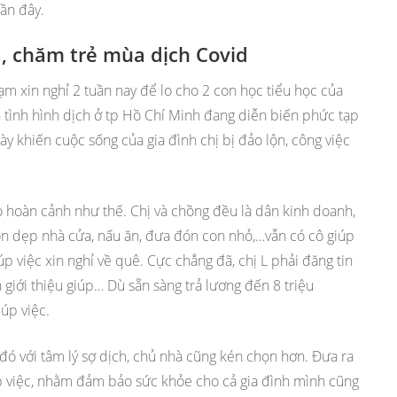
gần đây.
à, chăm trẻ mùa dịch Covid
ạm xin nghỉ 2 tuần nay để lo cho 2 con học tiểu học của
n tình hình dịch ở tp Hồ Chí Minh đang diễn biến phức tạp
này khiến cuộc sống của gia đình chị bị đảo lộn, công việc
o hoàn cảnh như thế. Chị và chồng đều là dân kinh doanh,
dọn dẹp nhà cửa, nấu ăn, đưa đón con nhỏ,…vẫn có cô giúp
p việc xin nghỉ về quê. Cực chẳng đã, chị L phải đăng tin
 giới thiệu giúp… Dù sẵn sàng trả lương đến 8 triệu
úp việc.
đó với tâm lý sợ dịch, chủ nhà cũng kén chọn hơn. Đưa ra
úp việc, nhằm đảm bảo sức khỏe cho cả gia đình mình cũng