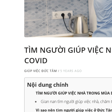
TÌM NGƯỜI GIÚP VIỆC 
COVID
GIÚP VIỆC ĐỨC TÂM
/
5 YEARS AGO
Nội dung chính
TÌM NGƯỜI GIÚP VIỆC NHÀ TRONG MÙA 
Gian nan tìm người giúp việc nhà, chăm 
Vì sao nên tìm người giúp việc ở Đức T