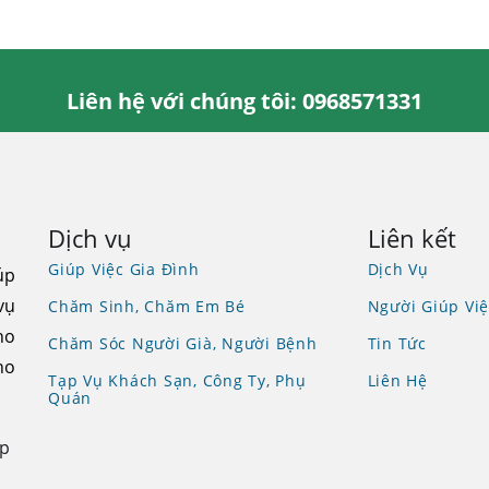
Liên hệ với chúng tôi: 0968571331
Dịch vụ
Liên kết
Giúp Việc Gia Đình
Dịch Vụ
úp
vụ
Chăm Sinh, Chăm Em Bé
Người Giúp Việ
ho
Chăm Sóc Người Già, Người Bệnh
Tin Tức
ho
Tạp Vụ Khách Sạn, Công Ty, Phụ
Liên Hệ
Quán
Tp