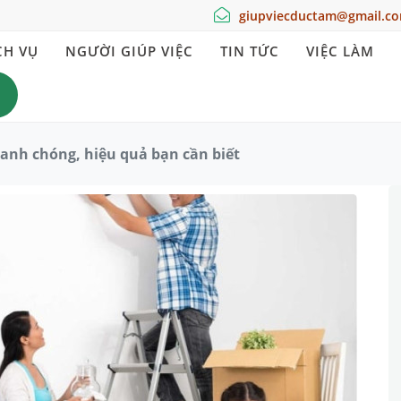
giupviecductam@gmail.c
CH VỤ
NGƯỜI GIÚP VIỆC
TIN TỨC
VIỆC LÀM
anh chóng, hiệu quả bạn cần biết