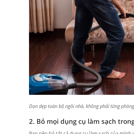
Dọn dẹp toàn bộ ngôi nhà, không phải từng phòn
2. Bỏ mọi dụng cụ làm sạch tron
Bạn nên bỏ tất cả dụng cụ làm sạch của mình v