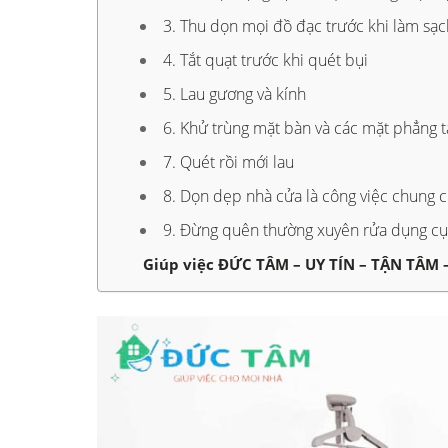
3. Thu dọn mọi đồ đạc trước khi làm sạ
4. Tắt quạt trước khi quét bụi
5. Lau gương và kính
6. Khử trùng mặt bàn và các mặt phẳng 
7. Quét rồi mới lau
8. Dọn dẹp nhà cửa là công việc chung c
9. Đừng quên thường xuyên rửa dụng cụ
Giúp việc ĐỨC TÂM – UY TÍN – TẬN TÂ