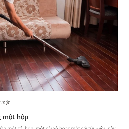
g một
g một hộp
ào một cái hộp, một cái xô hoặc một cái túi. Điều này